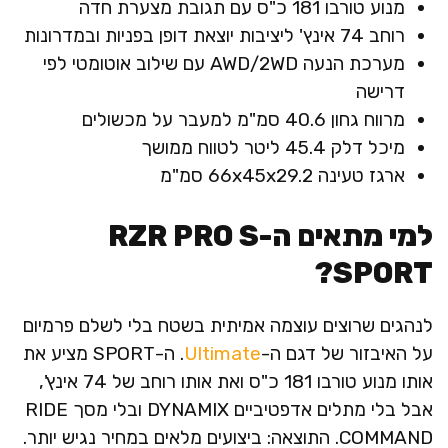
מנוע טורבו 181 כ"ס עם תגובת מצערת חדה
רוחב 74 אינץ' ליציבות יוצאת דופן בפניות ובמדרונות
מערכת הנעה AWD/2WD עם שילוב אוטומטי לפי
דרישה
מרווח גחון 40.6 סמ"מ למעבר על מכשולים
מיכל דלק 45.4 ליטר לטווח ממושך
ארגז טעינה 66x45x29.2 סמ"מ
למי מתאים ה-RZR PRO S
SPORT?
לנהגים שרוצים עוצמה אמיתית בשטח בלי לשלם פרמיום
על האיבזור של דגם ה-
Ultimate
. ה-SPORT מציע את
אותו מנוע טורבו 181 כ"ס ואת אותו רוחב של 74 אינץ',
אבל בלי מתלים אדפטיביים DYNAMIX ובלי מסך RIDE
COMMAND. התוצאה: ביצועים מלאים במחיר נגיש יותר.