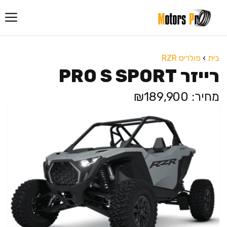
דלג
תוכן
בית
›
פולריס RZR
רייזר PRO S SPORT
מחיר: ₪189,900